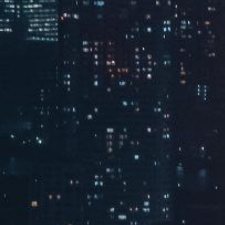
公司董事长王健文先生说的：未来的竞争就是人才的竞争。leyu.乐
的培训，上到企业的高管，下到基层员工每个作业的动作，都要建立系统