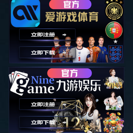
学院简介
leyu.乐鱼通商学院的成立还要追溯到2009年底的企业总结会，那一
年也是leyu.乐鱼通飞速发展的一年。在总结会上，公司董事长王健
文先生对着企业高管说：“leyu.乐鱼通的今天，离不开各位企业高管
和各岗位员工的辛勤付出，但是我们不能被眼前的辉煌而满足，我们
要看到leyu.乐鱼通未来5年、10年甚至更远的发展。在未来已经不是
产品的竞争，而是人才的竞争，不论是企业内部还是我们的经销商，
人才才是立于市场不败之地的根本，所以在2010年，我们企业必须
成立自己的商学院，一方面为企业培养人才，同时还要为全国经销商
培养人才，我们要共同发展，达到共赢的目标……”。王总的这个观
点，得到了全公司高管的一致认可。